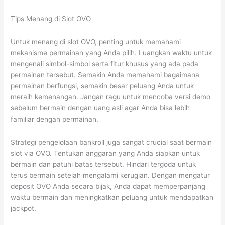
Tips Menang di Slot OVO
Untuk menang di slot OVO, penting untuk memahami
mekanisme permainan yang Anda pilih. Luangkan waktu untuk
mengenali simbol-simbol serta fitur khusus yang ada pada
permainan tersebut. Semakin Anda memahami bagaimana
permainan berfungsi, semakin besar peluang Anda untuk
meraih kemenangan. Jangan ragu untuk mencoba versi demo
sebelum bermain dengan uang asli agar Anda bisa lebih
familiar dengan permainan.
Strategi pengelolaan bankroll juga sangat crucial saat bermain
slot via OVO. Tentukan anggaran yang Anda siapkan untuk
bermain dan patuhi batas tersebut. Hindari tergoda untuk
terus bermain setelah mengalami kerugian. Dengan mengatur
deposit OVO Anda secara bijak, Anda dapat memperpanjang
waktu bermain dan meningkatkan peluang untuk mendapatkan
jackpot.