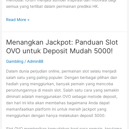
semua yang terlibat dalam permainan prediksi HK.
Jelajahi
Read More »
Prediksi
HK:
Bocoran
Menangkan Jackpot: Panduan Slot
Angka
OVO untuk Deposit Mudah 5000!
Jitu
dan
Gambling
/
Admin88
Forum
Syair
Dalam dunia perjudian online, permainan slot selalu menjadi
Terkini!
salah satu yang paling populer. Dengan berbagai pilihan dan
hadiah yang menggiurkan, banyak pemain yang mencoba
peruntungannya di mesin slot. Salah satu cara yang semakin
diminati adalah menggunakan OVO sebagai metode deposit,
dan hari ini kita akan membahas bagaimana Anda dapat
memanfaatkan platform ini untuk meraih jackpot yang
menggiurkan dengan hanya melakukan deposit 5000.
Slot OVO memberikan kemudahan bagi para pemain, terutama