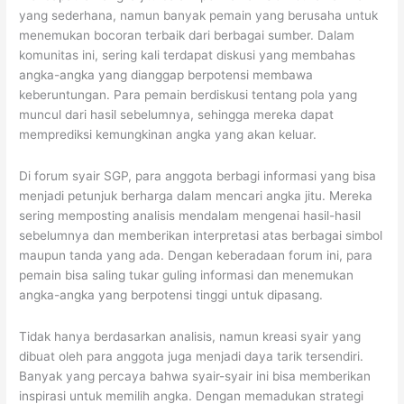
yang sederhana, namun banyak pemain yang berusaha untuk
menemukan bocoran terbaik dari berbagai sumber. Dalam
komunitas ini, sering kali terdapat diskusi yang membahas
angka-angka yang dianggap berpotensi membawa
keberuntungan. Para pemain berdiskusi tentang pola yang
muncul dari hasil sebelumnya, sehingga mereka dapat
memprediksi kemungkinan angka yang akan keluar.
Di forum syair SGP, para anggota berbagi informasi yang bisa
menjadi petunjuk berharga dalam mencari angka jitu. Mereka
sering memposting analisis mendalam mengenai hasil-hasil
sebelumnya dan memberikan interpretasi atas berbagai simbol
maupun tanda yang ada. Dengan keberadaan forum ini, para
pemain bisa saling tukar guling informasi dan menemukan
angka-angka yang berpotensi tinggi untuk dipasang.
Tidak hanya berdasarkan analisis, namun kreasi syair yang
dibuat oleh para anggota juga menjadi daya tarik tersendiri.
Banyak yang percaya bahwa syair-syair ini bisa memberikan
inspirasi untuk memilih angka. Dengan memadukan strategi