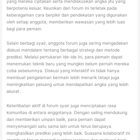
yang mereka ciptakan serta mendiskusikan angka jitu yang
berpotensi keluar. Keunikan dari forum ini terletak pada
keberagaman cara berpikir dan pendekatan yang digunakan
oleh setiap anggota, memberikan wawasan yang lebih luas
bagi para pemain.
Selain berbagi syair, anggota forum juga sering mengadakan
diskusi mendalam tentang berbagai strategi dan metode
prediksi. Melalui pertukaran ide-ide ini, para pemain dapat
menemukan teknik baru yang mungkin belum pernah mereka
coba sebelumnya. Diskusi yang interaktif ini tidak hanya
membuat pengalaman bermain lebih menarik tetapi juga
meningkatkan peluang untuk mendapatkan angka yang lebih
akurat.
Keterlibatan aktif di forum syair juga menciptakan rasa
komunitas di antara anggotanya. Dengan saling mendukung
dan memberikan umpan balik, para pemain dapat
menyemangati satu sama lain untuk terus berupaya
menghasilkan prediksi yang lebih baik. Suasana kolaboratif ini
membuat forum menjadi sumber inspirasi dan motivasi bagi