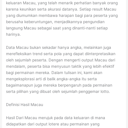
keluaran Macau, yang telah menarik perhatian banyak orang
karena keunikan serta akurasi datanya. Setiap result Macau
yang diumumkan membawa harapan bagi para peserta yang
berusaha keberuntungan, menjadikannya pengundian
langsung Macau sebagai saat yang dinanti-nanti setiap
harinya.
Data Macau bukan sekadar hanya angka, melainkan juga
merefleksikan trend serta pola yang dapat diinterpretasikan
oleh sejumlah peserta. Dengan mengerti output Macau dari
mendalam, peserta bisa menyusun taktik yang lebih efektif
bagi permainan mereka. Dalam tulisan ini, kami akan
mengeksplorasi arti di balik angka-angka itu serta
bagaimanapun juga mereka berpengaruh pada permainan
serta pilihan yang dibuat oleh sejumlah penggemar lotto.
Definisi Hasil Macau
Hasil Dari Macau merujuk pada data keluaran di mana
didapatkan dari output lotere atau permainan yang