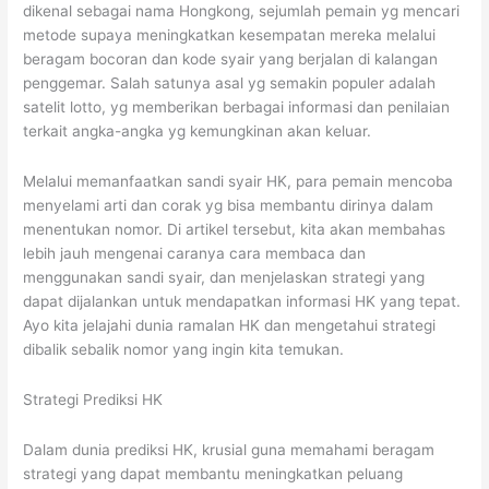
dikenal sebagai nama Hongkong, sejumlah pemain yg mencari
metode supaya meningkatkan kesempatan mereka melalui
beragam bocoran dan kode syair yang berjalan di kalangan
penggemar. Salah satunya asal yg semakin populer adalah
satelit lotto, yg memberikan berbagai informasi dan penilaian
terkait angka-angka yg kemungkinan akan keluar.
Melalui memanfaatkan sandi syair HK, para pemain mencoba
menyelami arti dan corak yg bisa membantu dirinya dalam
menentukan nomor. Di artikel tersebut, kita akan membahas
lebih jauh mengenai caranya cara membaca dan
menggunakan sandi syair, dan menjelaskan strategi yang
dapat dijalankan untuk mendapatkan informasi HK yang tepat.
Ayo kita jelajahi dunia ramalan HK dan mengetahui strategi
dibalik sebalik nomor yang ingin kita temukan.
Strategi Prediksi HK
Dalam dunia prediksi HK, krusial guna memahami beragam
strategi yang dapat membantu meningkatkan peluang