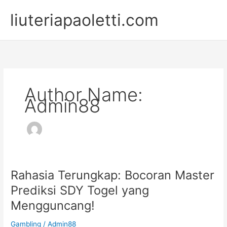
Skip
liuteriapaoletti.com
to
content
Author Name:
Admin88
Rahasia Terungkap: Bocoran Master
Prediksi SDY Togel yang
Mengguncang!
Gambling
/
Admin88