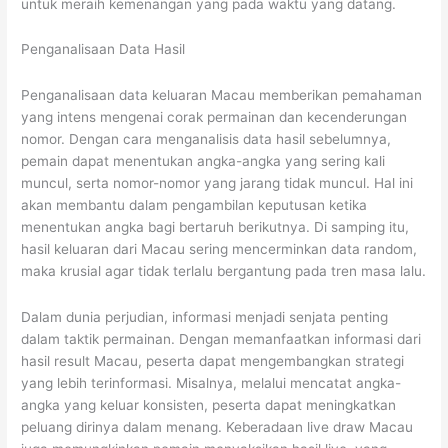
untuk meraih kemenangan yang pada waktu yang datang.
Penganalisaan Data Hasil
Penganalisaan data keluaran Macau memberikan pemahaman
yang intens mengenai corak permainan dan kecenderungan
nomor. Dengan cara menganalisis data hasil sebelumnya,
pemain dapat menentukan angka-angka yang sering kali
muncul, serta nomor-nomor yang jarang tidak muncul. Hal ini
akan membantu dalam pengambilan keputusan ketika
menentukan angka bagi bertaruh berikutnya. Di samping itu,
hasil keluaran dari Macau sering mencerminkan data random,
maka krusial agar tidak terlalu bergantung pada tren masa lalu.
Dalam dunia perjudian, informasi menjadi senjata penting
dalam taktik permainan. Dengan memanfaatkan informasi dari
hasil result Macau, peserta dapat mengembangkan strategi
yang lebih terinformasi. Misalnya, melalui mencatat angka-
angka yang keluar konsisten, peserta dapat meningkatkan
peluang dirinya dalam menang. Keberadaan live draw Macau