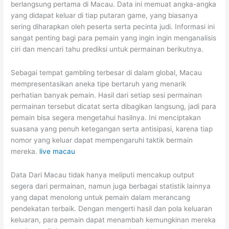
berlangsung pertama di Macau. Data ini memuat angka-angka
yang didapat keluar di tiap putaran game, yang biasanya
sering diharapkan oleh peserta serta pecinta judi. Informasi ini
sangat penting bagi para pemain yang ingin ingin menganalisis
ciri dan mencari tahu prediksi untuk permainan berikutnya.
Sebagai tempat gambling terbesar di dalam global, Macau
mempresentasikan aneka tipe bertaruh yang menarik
perhatian banyak pemain. Hasil dari setiap sesi permainan
permainan tersebut dicatat serta dibagikan langsung, jadi para
pemain bisa segera mengetahui hasilnya. Ini menciptakan
suasana yang penuh ketegangan serta antisipasi, karena tiap
nomor yang keluar dapat mempengaruhi taktik bermain
mereka.
live macau
Data Dari Macau tidak hanya meliputi mencakup output
segera dari permainan, namun juga berbagai statistik lainnya
yang dapat menolong untuk pemain dalam merancang
pendekatan terbaik. Dengan mengerti hasil dan pola keluaran
keluaran, para pemain dapat menambah kemungkinan mereka