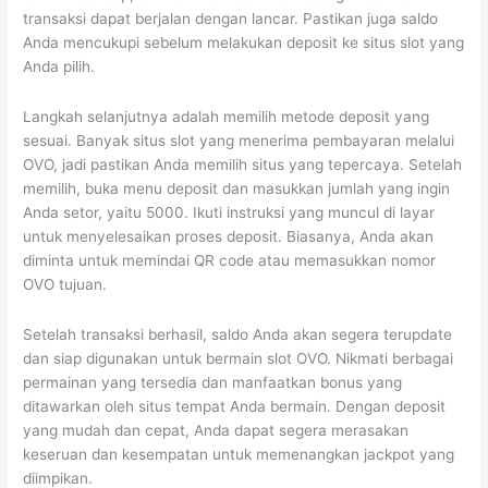
transaksi dapat berjalan dengan lancar. Pastikan juga saldo
Anda mencukupi sebelum melakukan deposit ke situs slot yang
Anda pilih.
Langkah selanjutnya adalah memilih metode deposit yang
sesuai. Banyak situs slot yang menerima pembayaran melalui
OVO, jadi pastikan Anda memilih situs yang tepercaya. Setelah
memilih, buka menu deposit dan masukkan jumlah yang ingin
Anda setor, yaitu 5000. Ikuti instruksi yang muncul di layar
untuk menyelesaikan proses deposit. Biasanya, Anda akan
diminta untuk memindai QR code atau memasukkan nomor
OVO tujuan.
Setelah transaksi berhasil, saldo Anda akan segera terupdate
dan siap digunakan untuk bermain slot OVO. Nikmati berbagai
permainan yang tersedia dan manfaatkan bonus yang
ditawarkan oleh situs tempat Anda bermain. Dengan deposit
yang mudah dan cepat, Anda dapat segera merasakan
keseruan dan kesempatan untuk memenangkan jackpot yang
diimpikan.