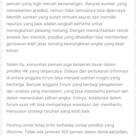
pemain yang ingin meraih kemenangan. Banyak sumber yang
menawarkan prediksi, namun tidak semuanya bisa dipercaya.
Memilih sumber yang sudah terbukti akurat dan memiliki
reputasi yang baik adalah langkah pertama untuk
meningkatkan peluang menang. Dengan memanfaatkan teknik
analisis dan statistik, prediksi yang dihasilkan bisa memberikan
gambaran lebih jelas tentang kemungkinan angka yang akan
keluar.
Selain itu, komunitas pemain juga berperan besar dalam
prediksi HK yang terpercaya. Diskusi dan pertukaran informasi
di antara anggota forum bisa menjadi sumber insight yang
berharga. Banyak anggota forum yang berbagi pengalaman
dan analisis yang mendalam, yang bisa membantu pemain lain
dalam menentukan pilihan angka. Intinya, kolaborasi dalam
forum syair HK bisa memperkaya wawasan dan membantu
menyusun strategi taruhan yang lebih baik.
Penting untuk tetap kritis terhadap setiap prediksi yang
diterima. Tidak ada jaminan 100 persen dalam dunia perjudian,